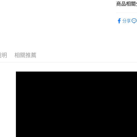
運送方式
商品相關分
全家取貨
老寶貝介護食
每筆NT$7
分享
老寶貝-樂
7-11取貨
每筆NT$7
宅配
說明
相關推薦
每筆NT$8
離島宅配
每筆NT$1
貨到付款
每筆NT$1