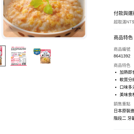
付款與運
超取滿NT$
付款方式
商品特色
信用卡一
商品編號
8641392
超商取貨
商品特色
LINE Pay
加熱即
軟質分
Apple Pay
口味多
悠遊付
美味食
ATM付款
銷售重點
日本原裝
貨到付款
階段二 牙