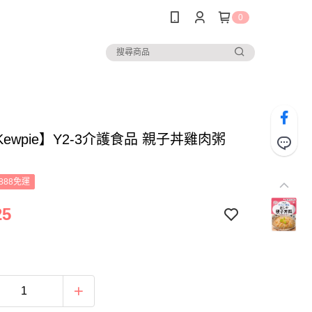
0
ewpie】Y2-3介護食品 親子丼雞肉粥
888免運
25