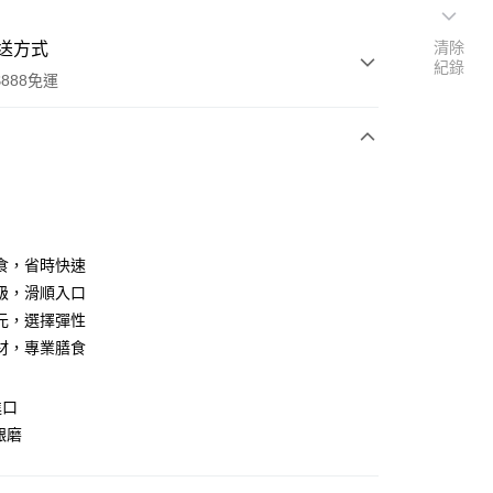
清除
送方式
紀錄
888免運
次付款
付款
食，省時快速
級，滑順入口
元，選擇彈性
材，專業膳食
進口
齦磨