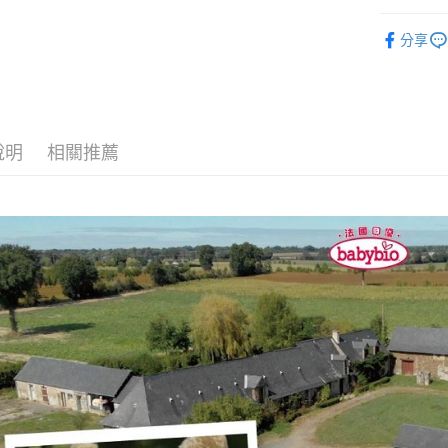
全家取貨
小寶貝副食-
每筆NT$7
分享
小寶貝副食
7-11取貨
小寶貝副食
每筆NT$7
宅配
說明
相關推薦
每筆NT$8
離島宅配
每筆NT$1
貨到付款
每筆NT$1