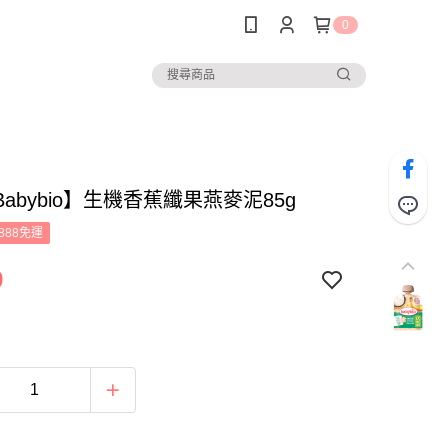
0
abybio】生機香蕉纖果燕麥泥85g
888免運
9