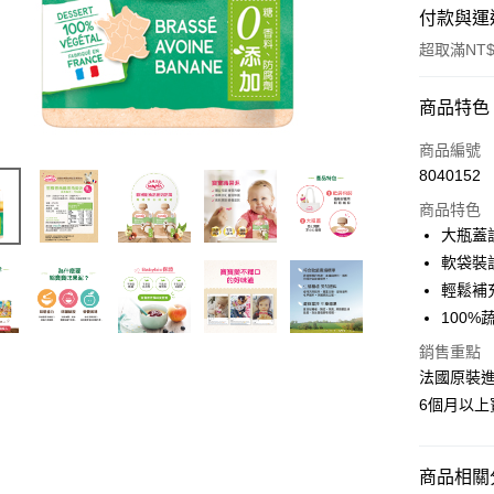
付款與運
超取滿NT$
付款方式
商品特色
信用卡一
商品編號
8040152
超商取貨
商品特色
LINE Pay
大瓶蓋
軟袋裝
Apple Pay
輕鬆補
悠遊付
100
ATM付款
銷售重點
法國原裝
貨到付款
6個月以上
運送方式
商品相關分