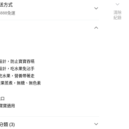
送方式
清除
888免運
紀錄
次付款
付款
設計，防止寶寶吞嚥
設計，吃水果免沾手
充水果，營養帶著走
%蔬果蒸煮，無糖、無色素
進口
寶寶適用
類 (3)