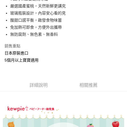
嚴選國產蜜桃，天然新鮮更講究
悠遊付
玻璃瓶裝設計，內容安心看的見
ATM付款
酸甜口感平衡，啟發食物味蕾
免加熱可即食，方便外出攜帶
貨到付款
無防腐劑、無色素、無香料
運送方式
銷售重點
全家取貨付款
日本原裝進口
每筆NT$70，滿NT$888(含以上)免運費
5個月以上寶寶適用
7-11取貨付款
每筆NT$70，滿NT$888(含以上)免運費
詳細說明
相關推薦
宅配
每筆NT$80，滿NT$888(含以上)免運費
離島宅配
每筆NT$120，滿NT$1,200(含以上)免運費
貨到付款