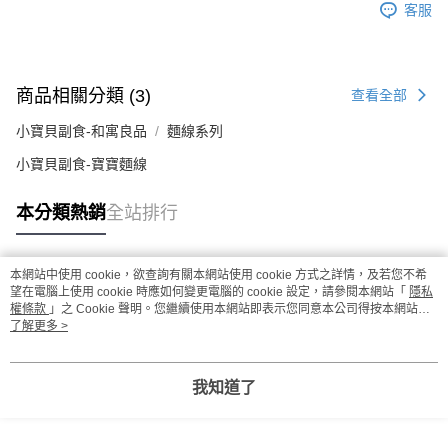
客服
商品相關分類 (3)
查看全部
小寶貝副食-和寓良品
麵線系列
小寶貝副食-寶寶麵線
本分類熱銷
全站排行
本網站中使用 cookie，欲查詢有關本網站使用 cookie 方式之詳情，及若您不希
熱門標籤
望在電腦上使用 cookie 時應如何變更電腦的 cookie 設定，請參閱本網站「
隱私
權條款
」之 Cookie 聲明。您繼續使用本網站即表示您同意本公司得按本網站使
用條款之 Cookie 聲明使用 cookie。
了解更多 >
我知道了