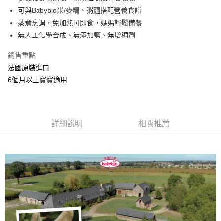
可與Babybio米/麥精、粥麵搭配營養食譜
悠遊付
蒸煮烹調，免加熱可即食，媽媽輕鬆備餐
ATM付款
無人工化學合成、無添加鹽、無增稠劑
貨到付款
銷售重點
法國原裝進口
運送方式
6個月以上寶寶適用
全家取貨付款
每筆NT$70，滿NT$888(含以上)免運費
7-11取貨付款
詳細說明
相關推薦
每筆NT$70，滿NT$888(含以上)免運費
宅配
每筆NT$80，滿NT$888(含以上)免運費
離島宅配
每筆NT$120，滿NT$1,200(含以上)免運費
貨到付款