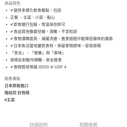
宅配
商品特色
每筆NT$80，滿NT$888(含以上)免運費
✔提供多樣化軟食餐點，包括
正餐 、主菜、小菜、點心
✔即食隨行包裝，常溫保存即可
✔食品質地像嬰兒糊，滑嫩，不含粒狀
✔食物濃稠度高、減緩流速，進食過程中能降低嗆咳的風險
✔日本魚沼當地優質食材，保留食物原味、容易吞嚥
「安全」、「營養」與「美味」
吞嚥反射動作順暢、安全進食
✔食物質地等級 IDDSI 4/ UDF 4
銷售重點
日本原裝進口
階段四 好吞嚥
#主菜
詳細說明
相關推薦