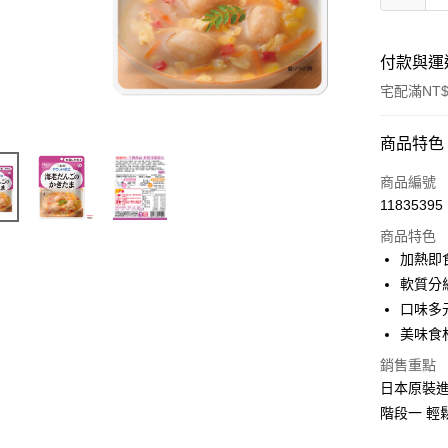
付款與運
宅配滿NT$
付款方式
商品特色
信用卡一
商品編號
11835395
商品特色
運送方式
加熱即
宅配
軟質分
每筆NT$8
口味多
美味食
銷售重點
日本原裝
階段一 輕