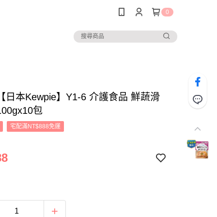
0
日本Kewpie】Y1-6 介護食品 鮮蔬滑
00gx10包
宅配滿NT$888免運
88