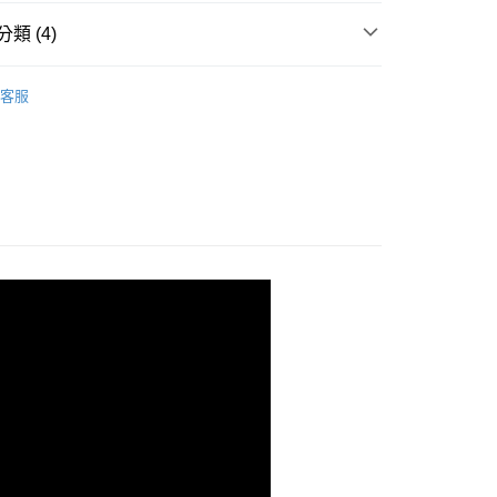
類 (4)
定期購
客服
-Kewpie 雅膳誼
雅膳誼介護餐包
齡介護食品
階段一 輕鬆咬
齡介護食品
Eat 吃