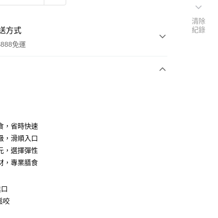
清除
紀錄
送方式
888免運
次付款
食，省時快速
級，滑順入口
0，滿NT$888(含以上)免運費
元，選擇彈性
材，專業膳食
進口
鬆咬