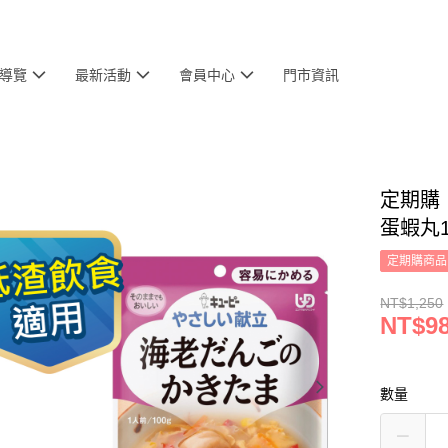
導覽
最新活動
會員中心
門市資訊
定期購【
蛋蝦丸1
定期購商品
NT$1,250
NT$9
數量